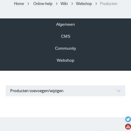
Home
Online-help
Wiki
Webshop
Producten
Algemeen
CMS
Community
Webshop
Producten toevoegen/wijzigen
Het invoeren en wijzigen van producten in de webshop
verloopt via een wizard(stappenproces). Op basis van de
instellingen van de webshop wordt bepaald welke stappen
worden getoond in de wizard. Als alle stappen geactiveerd zijn,
is de volgende wizard balk zichtbaar: