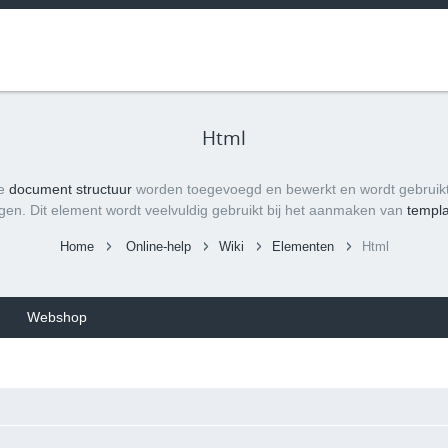
Html
de
document structuur
worden toegevoegd en bewerkt en wordt gebrui
gen. Dit element wordt veelvuldig gebruikt bij het aanmaken van
templ
Home
Online-help
Wiki
Elementen
Html
Webshop
ent structuur toegevoegd door met rechts op een bestaand element te k