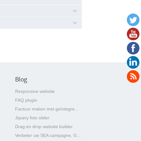
zigen element':
de parameter
[ROOT]
. Deze parameter
orbeeld als volgt worden ingevoerd:
 parameter
[URL_ROOT]
. Deze
ebsite. Een link moet bijvoorbeeld als
Blog
Responsive website
FAQ plugin
Factuur maken met geïntegre...
Jquery foto slider
Drag en drop website builder
Verbeter uw SEA campagne, G...