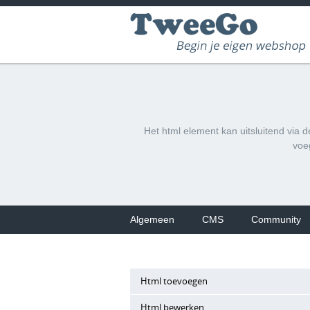
Het html element kan uitsluitend via 
voe
Algemeen
CMS
Community
Html toevoegen
Html bewerken
Een html element wordt via de docum