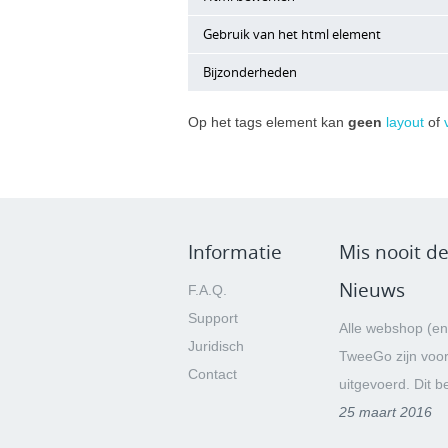
'Nieuw element > Geavanceerd > Html
Gebruik van het html element
Een html element wordt bewerkt via ee
Bijzonderheden
Het html element kan o.a. worden ge
Bij het opnemen van
links naar bes
Op het tags element kan
geen
layout
of
wordt tijdens het renderen van de pa
<img src="[ROOT]/uploads/afbeeldi
Bij het opnemen van
links naar pag
parameter wordt tijdens het renderen
volgt worden ingevoerd:
Informatie
Mis nooit de
<a href="[URL_ROOT]/over_ons">
Nieuws
F.A.Q.
Support
Alle webshop (en
Juridisch
TweeGo zijn voo
Contact
uitgevoerd. Dit be
Een klik op het tweede icoon van rech
25 maart 2016