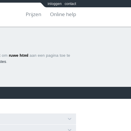
inloggen
contact
Prijzen
Online help
kt om
ruwe html
aan een pagina toe te
ates
.
likken en te kiezen voor de optie