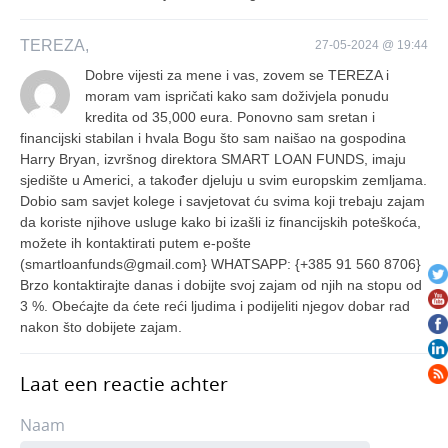
TEREZA,
27-05-2024 @ 19:44
Dobre vijesti za mene i vas, zovem se TEREZA i
moram vam ispričati kako sam doživjela ponudu
kredita od 35,000 eura. Ponovno sam sretan i
financijski stabilan i hvala Bogu što sam naišao na gospodina
Harry Bryan, izvršnog direktora SMART LOAN FUNDS, imaju
sjedište u Americi, a također djeluju u svim europskim zemljama.
Dobio sam savjet kolege i savjetovat ću svima koji trebaju zajam
da koriste njihove usluge kako bi izašli iz financijskih poteškoća,
možete ih kontaktirati putem e-pošte
(smartloanfunds@gmail.com} WHATSAPP: {+385 91 560 8706}
Brzo kontaktirajte danas i dobijte svoj zajam od njih na stopu od
3 %. Obećajte da ćete reći ljudima i podijeliti njegov dobar rad
nakon što dobijete zajam.
Laat een reactie achter
Naam