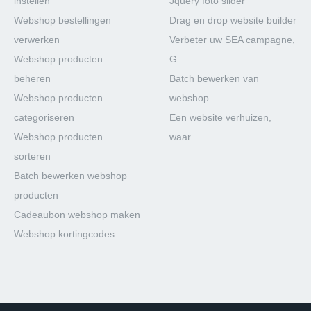
instellen
Jquery foto slider
Webshop bestellingen
Drag en drop website builder
verwerken
Verbeter uw SEA campagne,
Webshop producten
G...
beheren
Batch bewerken van
Webshop producten
webshop ...
categoriseren
Een website verhuizen,
Webshop producten
waar...
sorteren
Batch bewerken webshop
producten
Cadeaubon webshop maken
Webshop kortingcodes