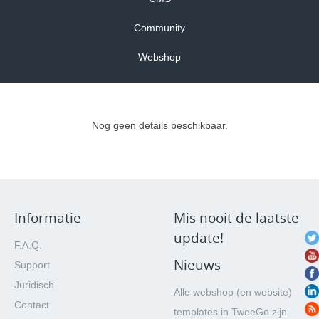
Community
Webshop
Nog geen details beschikbaar.
Informatie
Mis nooit de laatste
update!
F.A.Q.
Nieuws
Support
Juridisch
Alle webshop (en website)
Contact
templates in TweeGo zijn