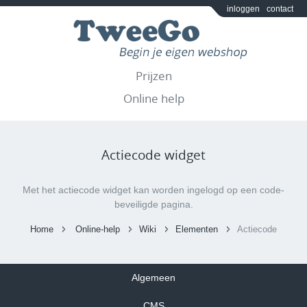
inloggen
contact
Prijzen
Online help
Actiecode widget
Met het actiecode widget kan worden ingelogd op een code-
beveiligde pagina.
Home
Online-help
Wiki
Elementen
Actiecode
Algemeen
CMS