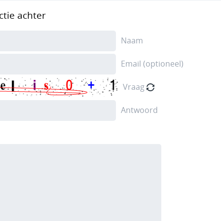
ctie achter
Naam
Email (optioneel)
Vraag
Antwoord