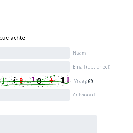
ctie achter
Naam
Email (optioneel)
Vraag
Antwoord