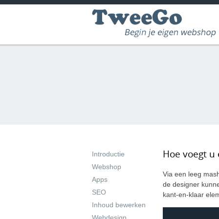
Hoe voegt u e
Introductie
Webshop
Via een leeg mash
Apps
de designer kunnen
SEO
kant-en-klaar el
Inhoud bewerken
Webdesign