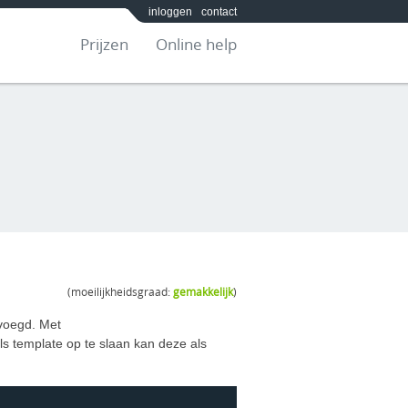
inloggen
contact
Prijzen
Online help
(moeilijkheidsgraad:
gemakkelijk
)
evoegd. Met
ls template op te slaan kan deze als